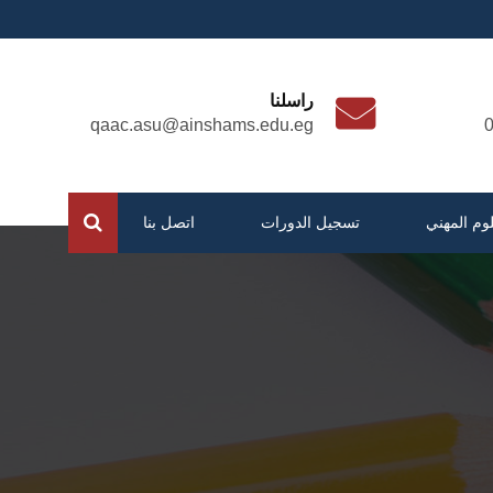
راسلنا
qaac.asu@ainshams.edu.eg
لوم المهني
تسجيل الدورات
اتصل بنا