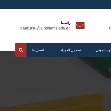
راسلنا
qaac.asu@ainshams.edu.eg
لوم المهني
تسجيل الدورات
اتصل بنا