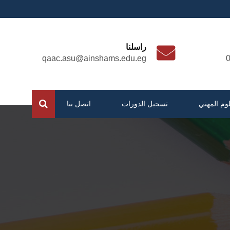
راسلنا
qaac.asu@ainshams.edu.eg
لوم المهني
تسجيل الدورات
اتصل بنا