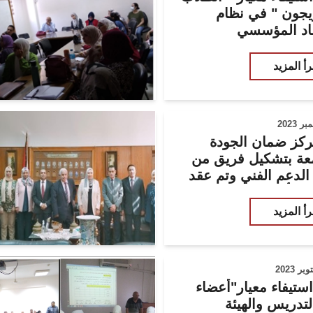
يجون " في نظام
ماد المؤسسي
رأ المزيد
ركز ضمان الجودة
معة بتشكيل فريق من
الدعم الفني وتم عقد
 " أونلاين" لكافة
ف المعنية بكلية
رأ المزيد
ن
ستيفاء معيار"أعضاء
لتدريس والهيئة