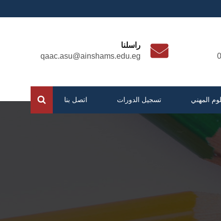
راسلنا
qaac.asu@ainshams.edu.eg
لوم المهني
تسجيل الدورات
اتصل بنا