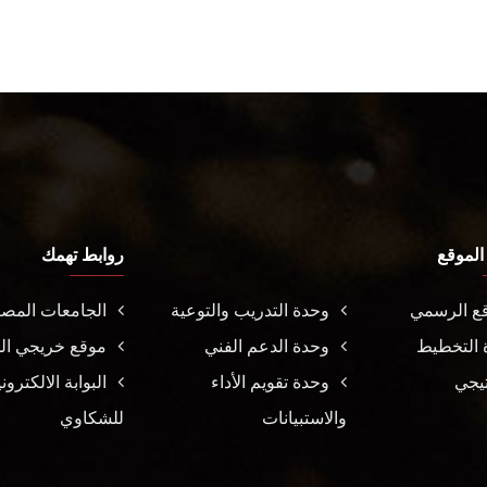
الموقع
روابط تهمك
قع الرسمي
وحدة التدريب والتوعية
الجامعات المصر
 التخطيط
وحدة الدعم الفني
موقع خريجي ال
تيجي
وحدة تقويم الأداء
البوابة الالكترون
والاستبيانات
للشكاوي