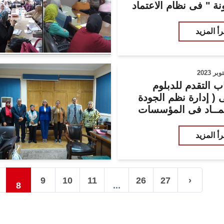
نة " فى نظام الاعتماد
مجى
رأ المزيد
ب التقدم للدبلوم
 ( إدارة نظم الجودة
تمــاد فى المؤسسات
مية ) والذي تنفرد به
رأ المزيد
9
10
11
26
27
›
8
...