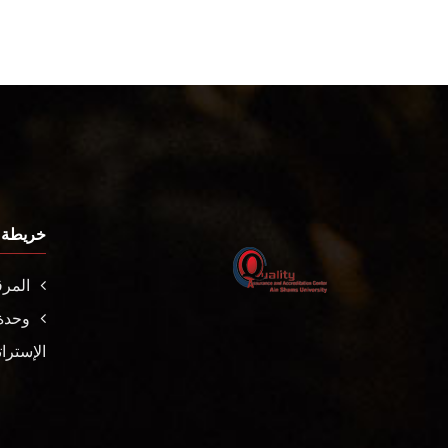
خريطة 
المر
وحدة
الإسترا