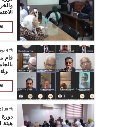
والخر
الاعت
اق
4 نوفمبر 2023
قام م
بالجا
خبراء 
لقاءات
الأطرا
اق
الألس
30 أكتوبر 2023
دورة ا
هيئة ا