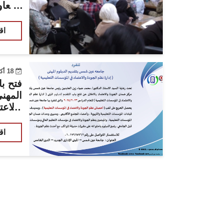
المعاو
البرا
اق
18 أكتوبر 2023
فتح با
المهنى
والاع
التعلي
جامعة عين شمس
اق