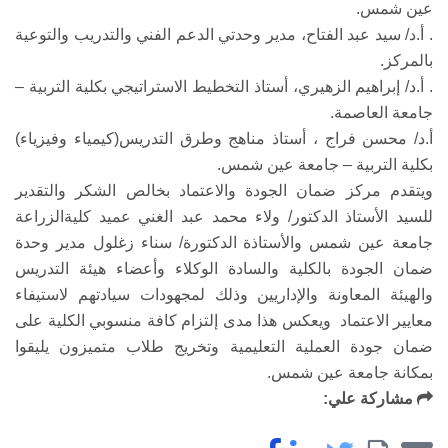
عين شمس.
. أ.د/ سيد عبد الفتاح، مدير وحدتي الدعم الفني والتدريب والتوعية
بالمركز.
. أ.د/ إبراهيم الزهيري، أستاذ التخطيط الاستراتيجي بكلية التربية –
جامعة العاصمة.
أ.د/ محسن فراج ، أستاذ مناهج وطرق التدريس(كيمياء وفيزياء)
بكلية التربية – جامعة عين شمس.
ويتقدم مركز ضمان الجودة والاعتماد بخالص الشكر والتقدير
للسيد الأستاذ الدكتور/ ولاء محمد عبد الغني عميد كليةالزراعة
جامعة عين شمس والأستاذة الدكتورة/ سناء زغلول مدير وحدة
ضمان الجودة بالكلية والسادة الوكلاء وأعضاء هيئة التدريس
والهيئة المعاونة والإداريين وذلك لمجهودات سيادتهم لاستيفاء
معايير الاعتماد ويعكس هذا مدى إلتزام كافة منسوبي الكلية على
ضمان جودة العملية التعليمية وتخريج طلاب متميزون يليقوا
بمكانة جامعة عين شمس.
مشاركة علي: