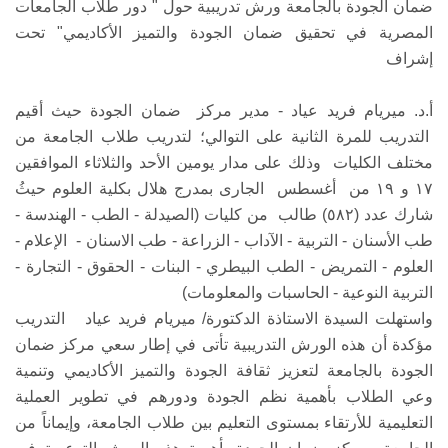
ضمان الجودة بالجامعة ورش تدريبية حول " دور طلاب الجامعات
المصرية في تحقيق ضمان الجودة والتميز الأكاديمي" تحت
إشراف
أ.د. ميريام فريد عياد - مدير مركز ضمان الجودة حيث أقيم
التدريب للمرة الثانية على التوالي؛ لتدريب طلاب الجامعة من
مختلف الكليات وذلك على مدار يومين الأحد والثلاثاء الموافقين
١٧ و ١٩ من أغسطس الجارى بمدرج هلال بكلية العلوم حيثُ
شارك عدد (٥٨٢) طالب من كليات (الصيدلة - الطب - الهندسة -
طب الأسنان - التربية - الآداب - الزراعة - طب الاسنان - الإعلام -
العلوم - التمريض - الطب البيطري - البنات - الحقوق - التجارة -
التربية النوعية - الحاسبات والمعلومات)
واستهلت السيدة الاستاذة الدكتورة/ ميريام فريد عياد التدريب
مؤكدة أن هذه الورش التدريبية تأتى في إطار سعي مركز ضمان
الجودة بالجامعة لتعزيز ثقافة الجودة والتميز الأكاديمي وتنمية
وعي الطلاب بأهمية نظم الجودة ودورهم في تطوير العملية
التعليمية للأرتقاء بمستوى التعليم بين طلاب الجامعة، وإيماناً من