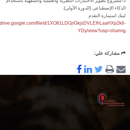
5-مشروع تطوير الاختبارات النظرية والعملية والشفهية باستخدام
الذكاء الإصطناعى (الدورة الأولى).
لينك استمارة التقدم
//drive.google.com/file/d/1XO81LDGjrGkjsDVLEIhLaaHXp2k6-
YDy/view?usp=sharing
مشاركة علي: