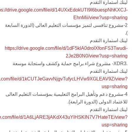
لينك استمارة التقدم
tps://drive.google.com/file/d/14UXxEdokUTl9l6buespNhKXCJ-
EhnMii/view?usp=sharing
2-مشروع تنافسى لتميز مؤسسات التعليم العالى (الدورة السابعة
).
لينك استمارة التقدم
https://drive.google.com/file/d/1dF5klA0drolXfonFS3Twudi-
2Je2B0N0/view?usp=sharing
.XDR3- مشروع شراء برامج حماية وكشف واستجابة موسعة
لينك استمارة التقدم
ogle.com/file/d/1kCUTJeGavvNjgvTufycLHVw9XGLEAV9Z/view?
usp=sharing
4-مشروع دعم وتأهيل البرامج التعليمية بمؤسسات التعليم العالى
للاعتماد الدولى (الدورة الرابعة).
لينك استمارة التقدم
ogle.com/file/d/1A6LjARE3jAKdX43uYlHSKIN7V7HateTE/view?
usp=sharing